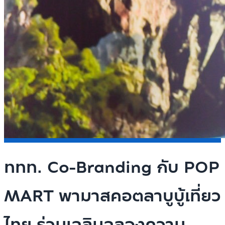
ททท. Co-Branding กับ POP
MART พามาสคอตลาบูบู้เที่ยว
ไทย ร่วมเฉลิมฉลองความ