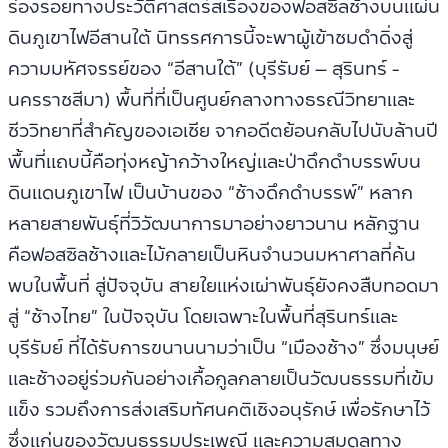
ร่องรอยทางประวัติศาสตร์สเรื่องของฟอสซิลช้างบนแผ่น
ดินภูเขาไฟอีสานใต้ นิทรรศการนี้จะพาผู้เข้าชมดำดิ่งสู่
ความมหัศจรรย์ของ “อีสานใต้” (บุรีรัมย์ – สุรินทร์ -
นครราชสีมา) พื้นที่ที่เป็นศูนย์กลางทางธรณีวิทยาและ
ชีววิทยาที่สำคัญของเอเชีย จากอดีตย้อนกลับไปนับล้านปี
พื้นที่แถบนี้คือทุ่งหญ้ากว้างใหญ่และป่าดึกดำบรรพ์บน
ดินแดนภูเขาไฟ เป็นบ้านของ “ช้างดึกดำบรรพ์” หลาก
หลายสายพันธุ์ที่วิวัฒนาการมาอย่างยาวนาน หลักฐาน
คือฟอสซิลช้างและไม้กลายเป็นหินจำนวนมหาศาลที่ค้น
พบในพื้นที่ สู่ปัจจุบัน สายใยแห่งเผ่าพันธุ์ยังคงสืบทอดมา
สู่ “ช้างไทย” ในปัจจุบัน โดยเฉพาะในพื้นที่สุรินทร์และ
บุรีรัมย์ ที่ได้รับการขนานนามว่าเป็น “เมืองช้าง” ซึ่งมนุษย์
และช้างอยู่ร่วมกันอย่างเกื้อกูลกลายเป็นวัฒนธรรมที่เข้ม
แข็ง รวมถึงการส่งเสริมทัศนคติเชิงอนุรักษ์ เพื่อรักษาไว้
ซึ่งแก่นของวัฒนธรรมประเพณี และความสมดุลทาง