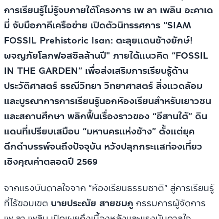
การเรียนรู้ไม่รู้จบภายใต้โครงการ เพ ลา เพลิน อะคาเด
มี่ จับมือภาคีเครือข่าย เปิดตัวนิทรรศการ “SIAM
FOSSIL Prehistoric Isan: ตะลุยแดนช้างยักษ์!
ผจญภัยโลกฟอสซิลล้านปี" ภายใต้แนวคิด “FOSSIL
IN THE GARDEN” เพื่อส่งเสริมการเรียนรู้ด้าน
ประวัติศาสตร์ ธรณีวิทยา วิทยาศาสตร์ สิ่งแวดล้อม
และบูรณาการการเรียนรู้นอกห้องเรียนสำหรับเยาวชน
และสถานศึกษา พลิกฟื้นเรื่องราวของ “อีสานใต้” ดิน
แดนที่เปรียบเสมือน “มหานครแห่งช้าง” ตั้งแต่ยุค
ดึกดำบรรพ์จนถึงปัจจุบัน หวังปลุกกระแสท่องเที่ยว
เชิงคุณค่าตลอดปี 2569
จากแรงบันดาลใจจาก “ห้องเรียนธรรมชาติ” สู่การเรียนรู้
ที่ไร้ขอบเขต
นายประณัย สายชมภู
กรรมการผู้จัดการ
เพ ลา เพลิน เปิดเผยถึงเบื้องหลังและแรงบันดาลใจ