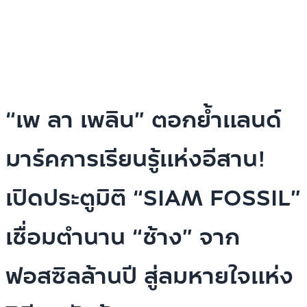
“เพ ลา เพลิน” ตอกย้ำแลนด์
มาร์คการเรียนรู้แห่งอีสาน!
เปิดประตูมิติ “SIAM FOSSIL”
เชื่อมตำนาน “ช้าง” จาก
ฟอสซิลล้านปี สู่ลมหายใจแห่ง