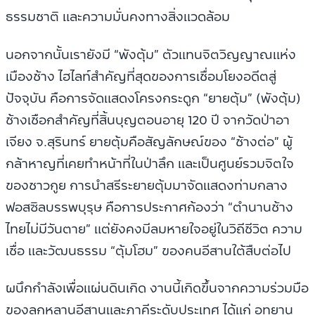
ธรรมชาติ และความมั่นคงทางสิ่งแวดล้อม
นอกจากนั้นเรายังมี “พังตุ้ม” ตัวแทนจิตวิญญาณแห่ง
เมืองช้าง ไฮไลท์สำคัญที่สุดของการเชื่อมโยงอดีตสู่
ปัจจุบัน คือการจัดแสดงโครงกระดูก “ยายตุ้ม” (พังตุ้ม)
ช้างเชือกสำคัญที่สิ้นบุญตอนอายุ 120 ปี จากวัดป่าอา
เจียง จ.สุรินทร์ ยายตุ้มคือสัญลักษณ์ของ “ช้างต่อ” ผู้
กล้าหาญที่เคยทำหน้าที่ในป่าลึก และเป็นศูนย์รวมจิตใจ
ของชาวกูย การนำสรีระยายตุ้มมาจัดแสดงท่ามกลาง
ฟอสซิลบรรพบุรุษ คือการประกาศก้องว่า “ตำนานช้าง
ไทยไม่มีวันตาย” แต่ยังคงมีลมหายใจอยู่ในวิถีชีวิต ความ
เชื่อ และวัฒนธรรม “ตุ้มโฮม” ของคนอีสานใต้สืบต่อไป
ผนึกกำลังเพื่อแผ่นดินเกิด งานนี้เกิดขึ้นจากความร่วมมือ
ของลูกหลานอีสานและภาคีระดับประเทศ ได้แก่ อุทยาน