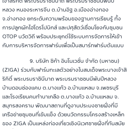
เจ้าสิริกิติ์ พระบรมราชินีนาถ พระบรมราชชนนีพันปี
หลวง หนองระหารจีน ต.บ้านอิฐ อ.เมืองอ่างทอง
จ.อ่างทอง ยกระดับความพร้อมของฐานการเรียนรู้ ทั้ง
การปลูกผักไฮโดรโปนิกส์ และปศุสัตว์เชื่อมโยงกับชุมชน
OTOP นวัตวิถี พร้อมประยุกต์ใช้ระบบการจัดการให้เข้า
กับการบริหารจัดการฟาร์มเพื่อเป็นสมาร์ทฟาร์มต้นแบบ
9. บริษัท ซิก้า อินโนเวชั่น จำกัด (มหาชน)
(ZIGA) ร่วมกับฟาร์มทะเลตัวอย่างในสมเด็จพระนางเจ้าสิ
ริกิติ์ พระบรมราชินีนาถ พระบรมราชชนนีพันปีหลวง
บ้านดอนช่องแคบ ต.บางแก้ว อ.บ้านแหลม จ.เพชรบุรี
และโรงเรียนคนทำนาเกลือ ต.บางแก้ว อ.บ้านแหลม จ.
สมุทรสงคราม พัฒนาสถานที่ดูงานประมงชายฝั่งที่มี
เครือข่ายชุมชนที่เข้มแข็ง ด้วยนวัตกรรมโครงสร้างเหล็ก
ของ ZIGA เป็นแหล่งท่องเที่ยวเชิงนิเวศชายฝั่งที่ทันสมัย