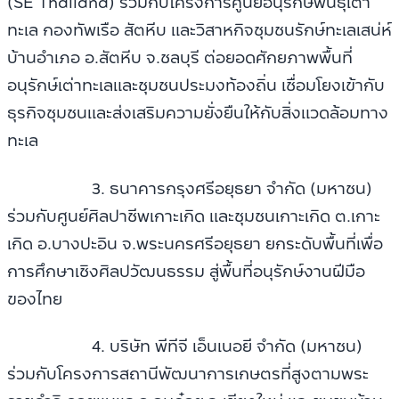
(SE Thailand) ร่วมกับโครงการศูนย์อนุรักษ์พันธุ์เต่า
ทะเล กองทัพเรือ สัตหีบ และวิสาหกิจชุมชนรักษ์ทะเลเสน่ห์
บ้านอำเภอ อ.สัตหีบ จ.ชลบุรี ต่อยอดศักยภาพพื้นที่
อนุรักษ์เต่าทะเลและชุมชนประมงท้องถิ่น เชื่อมโยงเข้ากับ
ธุรกิจชุมชนและส่งเสริมความยั่งยืนให้กับสิ่งแวดล้อมทาง
ทะเล
3. ธนาคารกรุงศรีอยุธยา จำกัด (มหาชน)
ร่วมกับศูนย์ศิลปาชีพเกาะเกิด และชุมชนเกาะเกิด ต.เกาะ
เกิด อ.บางปะอิน จ.พระนครศรีอยุธยา ยกระดับพื้นที่เพื่อ
การศึกษาเชิงศิลปวัฒนธรรม สู่พื้นที่อนุรักษ์งานฝีมือ
ของไทย
4. บริษัท พีทีจี เอ็นเนอยี จำกัด (มหาชน)
ร่วมกับโครงการสถานีพัฒนาการเกษตรที่สูงตามพระ