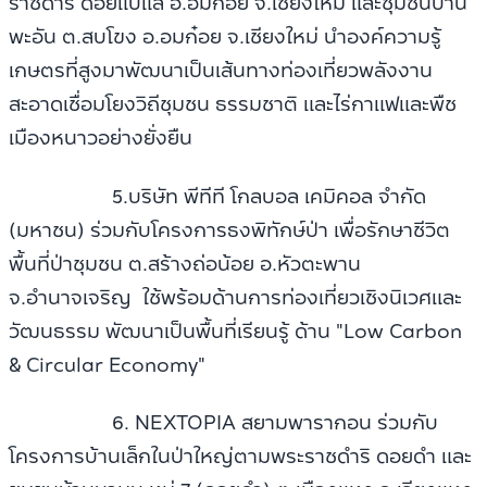
ราชดำริ ดอยแบแล อ.อมก๋อย จ.เชียงใหม่ และชุมชนบ้าน
พะอัน ต.สบโขง อ.อมก๋อย จ.เชียงใหม่ นำองค์ความรู้
เกษตรที่สูงมาพัฒนาเป็นเส้นทางท่องเที่ยวพลังงาน
สะอาดเชื่อมโยงวิถีชุมชน ธรรมชาติ และไร่กาแฟและพืช
เมืองหนาวอย่างยั่งยืน
5.บริษัท พีทีที โกลบอล เคมิคอล จำกัด
(มหาชน) ร่วมกับโครงการธงพิทักษ์ป่า เพื่อรักษาชีวิต
พื้นที่ป่าชุมชน ต.สร้างถ่อน้อย อ.หัวตะพาน
จ.อำนาจเจริญ ใช้พร้อมด้านการท่องเที่ยวเชิงนิเวศและ
วัฒนธรรม พัฒนาเป็นพื้นที่เรียนรู้ ด้าน "Low Carbon
& Circular Economy"
6. NEXTOPIA สยามพารากอน ร่วมกับ
โครงการบ้านเล็กในป่าใหญ่ตามพระราชดำริ ดอยดำ และ