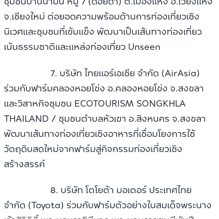
ชุมชนบ้านนามน หมู่ 7 (ดอยดำ) ต.เมืองแหง อ.เวียงแหง
จ.เชียงใหม่ ต่อยอดความพร้อมด้านการท่องเที่ยวเชิง
นิเวศและชุมชนที่เข้มแข็ง พัฒนาเป็นเส้นทางท่องเที่ยว
เน้นธรรมชาติและแหล่งท่องเที่ยว Unseen
7. บริษัท ไทยแอร์เอเชีย จำกัด (AirAsia)
ร่วมกับฟาร์มคลองหอยโข่ง อ.คลองหอยโข่ง จ.สงขลา
และวิสาหกิจชุมชน ECOTOURISM SONGKHLA
THAILAND / ชุมชนตำบลหัวเขา อ.สิงหนคร จ.สงขลา
พัฒนาเส้นทางท่องเที่ยวเชิงอาหารที่เชื่อมโยงการใช้
วัตถุดิบสดใหม่จากฟาร์มสู่กิจกรรมท่องเที่ยวเชิง
สร้างสรรค์
8. บริษัท โตโยต้า มอเตอร์ ประเทศไทย
จำกัด (Toyota) ร่วมกับฟาร์มตัวอย่างในสมเด็จพระนาง