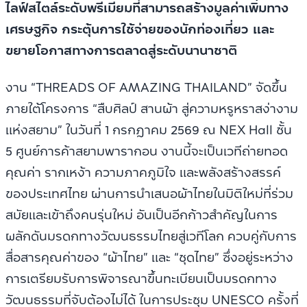
ไลฟ์สไตล์ระดับพรีเมียมที่สามารถสร้างมูลค่าเพิ่มทาง
เศรษฐกิจ กระตุ้นการใช้จ่ายของนักท่องเที่ยว และ
ขยายโอกาสทางการตลาดสู่ระดับนานาชาติ
งาน “THREADS OF AMAZING THAILAND” จัดขึ้น
ภายใต้โครงการ “สืบศิลป์ สานผ้า สู่ความหรูหราสง่างาม
แห่งสยาม” ในวันที่ 1 กรกฎาคม 2569 ณ NEX Hall ชั้น
5 ศูนย์การค้าสยามพารากอน งานนี้จะเป็นเวทีถ่ายทอด
คุณค่า รากเหง้า ความภาคภูมิใจ และพลังสร้างสรรค์
ของประเทศไทย ผ่านการนำเสนอผ้าไทยในมิติใหม่ที่ร่วม
สมัยและเข้าถึงคนรุ่นใหม่ อันเป็นอีกก้าวสำคัญในการ
ผลักดันมรดกทางวัฒนธรรมไทยสู่เวทีโลก ควบคู่กับการ
สื่อสารคุณค่าของ “ผ้าไทย” และ “ชุดไทย” ซึ่งอยู่ระหว่าง
การเตรียมรับการพิจารณาขึ้นทะเบียนเป็นมรดกทาง
วัฒนธรรมที่จับต้องไม่ได้ ในการประชุม UNESCO ครั้งที่